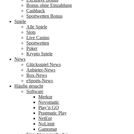
Bonus ohne Einzahlung
Cashback
Sportwetten Bonus
Spiele
Alle Spiele
Slots
Live Casino
Sportwetten
Poker
Krypto Spiele
News
Glücksspiel News
Anbieter-News
Box-News
eSports-News
Häufig gesucht
Software
Merkur
Novomatic
Play’n GO
Pragmatic Play
NetEnt
NoLimit
Gamomat