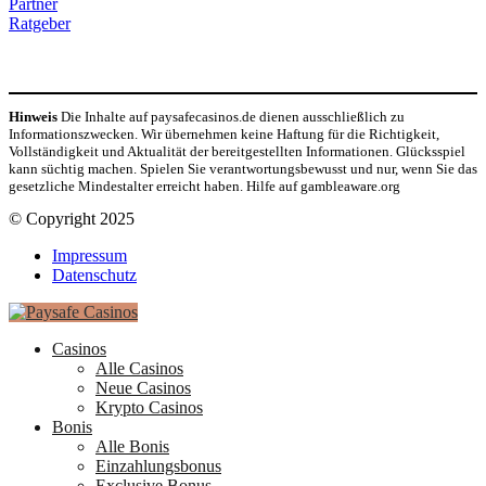
Partner
Ratgeber
Hinweis
Die Inhalte auf paysafecasinos.de dienen ausschließlich zu
Informationszwecken. Wir übernehmen keine Haftung für die Richtigkeit,
Vollständigkeit und Aktualität der bereitgestellten Informationen. Glücksspiel
kann süchtig machen. Spielen Sie verantwortungsbewusst und nur, wenn Sie das
gesetzliche Mindestalter erreicht haben. Hilfe auf gambleaware.org
© Copyright 2025
Impressum
Datenschutz
Casinos
Alle Casinos
Neue Casinos
Krypto Casinos
Bonis
Alle Bonis
Einzahlungsbonus
Exclusive Bonus