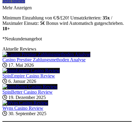
Jetzt spielen
Mehr Anzeigen
Minimum Einzahlung von €/$/£20! Umsatzkriterien:
35x
/
Maximaler Einsatz:
5€
Bonus wird Automatisch gutgeschrieben.
18+
*Neukundenangebot
Aktuelle Reviews
Casino Prestige Zahlungsmethoden Analyse
17. Mai 2026
SpinEmpire Casino Review
6. Januar 2026
SpinBetter Casino Review
19. Dezember 2025
Wyns Casino Review
30. September 2025