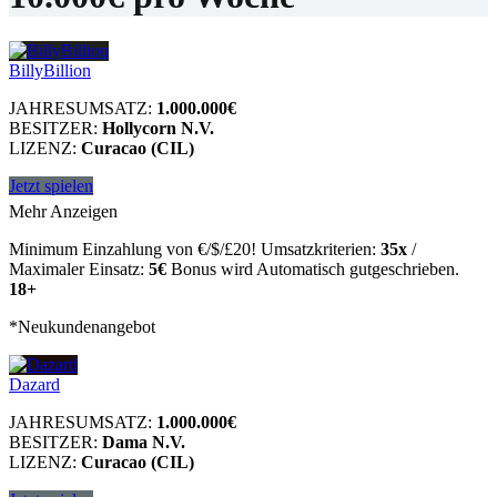
BillyBillion
JAHRESUMSATZ:
1.000.000€
BESITZER:
Hollycorn N.V.
LIZENZ:
Curacao (CIL)
Jetzt spielen
Mehr Anzeigen
Minimum Einzahlung von €/$/£20! Umsatzkriterien:
35x
/
Maximaler Einsatz:
5€
Bonus wird Automatisch gutgeschrieben.
18+
*Neukundenangebot
Dazard
JAHRESUMSATZ:
1.000.000€
BESITZER:
Dama N.V.
LIZENZ:
Curacao (CIL)