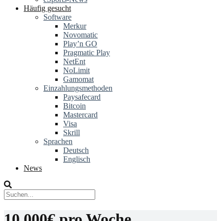
Häufig gesucht
Software
Merkur
Novomatic
Play’n GO
Pragmatic Play
NetEnt
NoLimit
Gamomat
Einzahlungsmethoden
Paysafecard
Bitcoin
Mastercard
Visa
Skrill
Sprachen
Deutsch
Englisch
News
10.000€ pro Woche