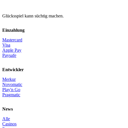
Glücksspiel kann süchtig machen.
Einzahlung
Mastercard
Visa
Apple Pay
Paysafe
Entwickler
Merkur
Novomatic
Play'n Go
Pragmatic
News
Alle
Casinos