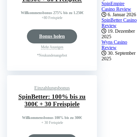
SpinEmpire
Casino Review
Willkommensbonus 275% bis zu 1.250€
6. Januar 2026
+80 Freispiele
SpinBetter Casino
Review
19. Dezember
Bonus holen
2025
Wyns Casino
Review
Mehr Anzeigen
30. September
*Neukundenangebot
2025
Einzahlungsbonus
SpinBetter: 100% bis zu
300€ + 30 Freispiele
Willkommensbonus 100% bis zu 300€
+ 30 Freispiele