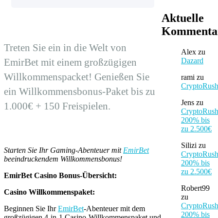
Aktuelle
Kommenta
Treten Sie ein in die Welt von
Alex
zu
EmirBet mit einem großzügigen
Dazard
Willkommenspacket! Genießen Sie
rami
zu
CryptoRus
ein Willkommensbonus-Paket bis zu
Jens
zu
1.000€ + 150 Freispielen.
CryptoRush
200% bis
zu 2.500€
Silizi
zu
Starten Sie Ihr Gaming-Abenteuer mit
EmirBet
CryptoRush
beeindruckendem Willkommensbonus!
200% bis
zu 2.500€
EmirBet Casino Bonus-Übersicht:
Robert99
Casino Willkommenspaket:
zu
CryptoRush
Beginnen Sie Ihr
EmirBet
-Abenteuer mit dem
200% bis
großzügigen 4-in-1 Casino-Willkommenspaket und