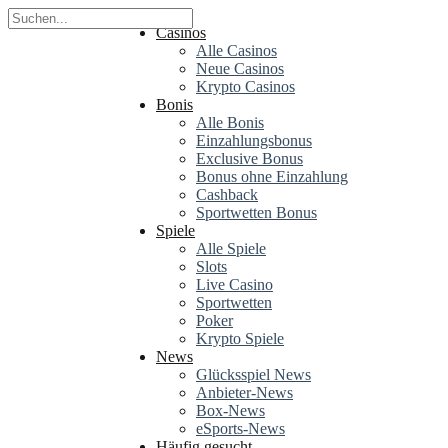
Casinos
Alle Casinos
Neue Casinos
Krypto Casinos
Bonis
Alle Bonis
Einzahlungsbonus
Exclusive Bonus
Bonus ohne Einzahlung
Cashback
Sportwetten Bonus
Spiele
Alle Spiele
Slots
Live Casino
Sportwetten
Poker
Krypto Spiele
News
Glücksspiel News
Anbieter-News
Box-News
eSports-News
Häufig gesucht