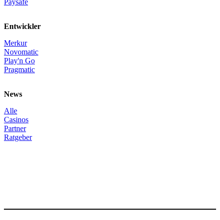
Paysafe
Entwickler
Merkur
Novomatic
Play'n Go
Pragmatic
News
Alle
Casinos
Partner
Ratgeber