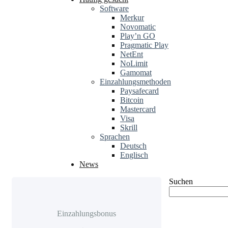
Software
Merkur
Novomatic
Play’n GO
Pragmatic Play
NetEnt
NoLimit
Gamomat
Einzahlungsmethoden
Paysafecard
Bitcoin
Mastercard
Visa
Skrill
Sprachen
Deutsch
Englisch
News
Suchen
Einzahlungsbonus