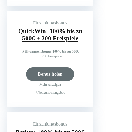
Einzahlungsbonus
QuickWin: 100% bis zu
500€ + 200 Freispiele
Willkommensbonus 100% bis zu 500€
+ 200 Freispiele
Bonus holen
Mehr Anzeigen
*Neukundenangebot
Einzahlungsbonus