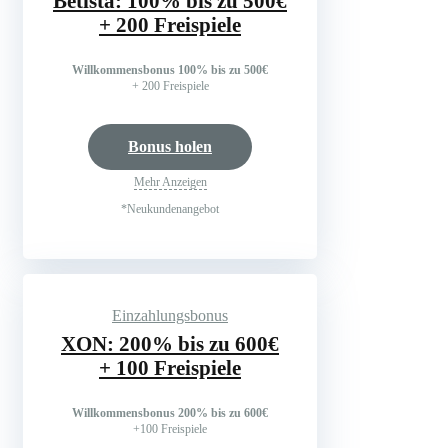
Betista: 100% bis zu 500€
+ 200 Freispiele
Willkommensbonus 100% bis zu 500€
+ 200 Freispiele
Bonus holen
Mehr Anzeigen
*Neukundenangebot
Einzahlungsbonus
XON: 200% bis zu 600€
+ 100 Freispiele
Willkommensbonus 200% bis zu 600€
+100 Freispiele