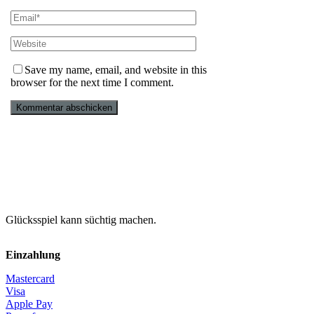
Save my name, email, and website in this
browser for the next time I comment.
Glücksspiel kann süchtig machen.
Einzahlung
Mastercard
Visa
Apple Pay