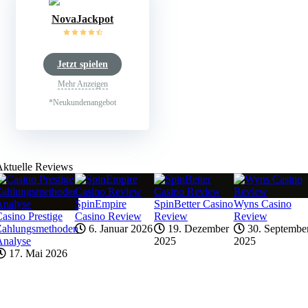
NovaJackpot
Jetzt spielen
Mehr Anzeigen
*Neukundenangebot
Aktuelle Reviews
SpinEmpire
SpinBetter Casino
Wyns Casino
asino Prestige
Casino Review
Review
Review
Zahlungsmethoden
6. Januar 2026
19. Dezember
30. Septembe
Analyse
2025
2025
17. Mai 2026