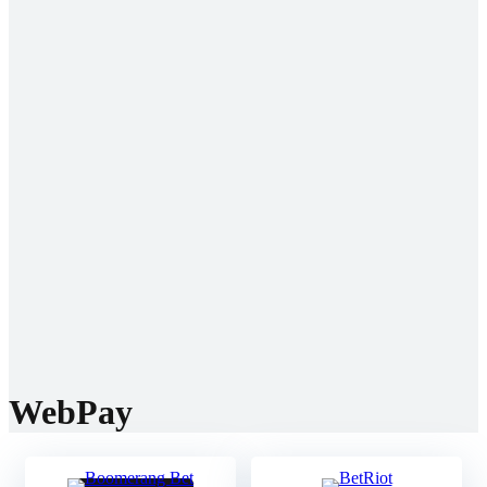
Häufig gesucht
Software
Merkur
Novomatic
Play’n GO
Pragmatic Play
NetEnt
NoLimit
Gamomat
Einzahlungsmethoden
Paysafecard
Bitcoin
Mastercard
Visa
Skrill
Sprachen
Deutsch
Englisch
News
WebPay