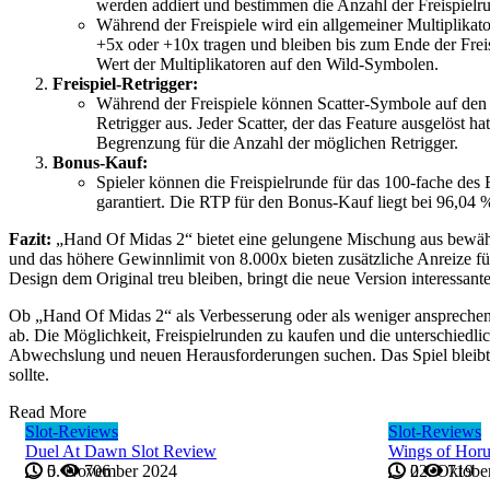
werden addiert und bestimmen die Anzahl der Freispielr
Während der Freispiele wird ein allgemeiner Multiplika
+5x oder +10x tragen und bleiben bis zum Ende der Frei
Wert der Multiplikatoren auf den Wild-Symbolen.
Freispiel-Retrigger:
Während der Freispiele können Scatter-Symbole auf den 
Retrigger aus. Jeder Scatter, der das Feature ausgelöst ha
Begrenzung für die Anzahl der möglichen Retrigger.
Bonus-Kauf:
Spieler können die Freispielrunde für das 100-fache des
garantiert. Die RTP für den Bonus-Kauf liegt bei 96,04 
Fazit:
„Hand Of Midas 2“ bietet eine gelungene Mischung aus bewähr
und das höhere Gewinnlimit von 8.000x bieten zusätzliche Anreize f
Design dem Original treu bleiben, bringt die neue Version interessant
Ob „Hand Of Midas 2“ als Verbesserung oder als weniger ansprechen
ab. Die Möglichkeit, Freispielrunden zu kaufen und die unterschiedli
Abwechslung und neuen Herausforderungen suchen. Das Spiel bleibt e
sollte.
Read More
Slot-Reviews
Slot-Reviews
Duel At Dawn Slot Review
Wings of Horu
5. November 2024
0
706
22. Oktobe
0
719