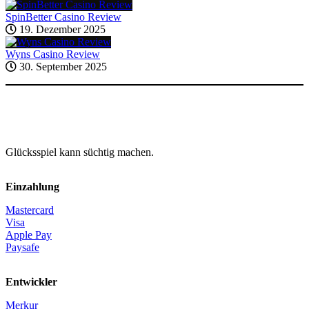
SpinBetter Casino Review
19. Dezember 2025
Wyns Casino Review
30. September 2025
Glücksspiel kann süchtig machen.
Einzahlung
Mastercard
Visa
Apple Pay
Paysafe
Entwickler
Merkur