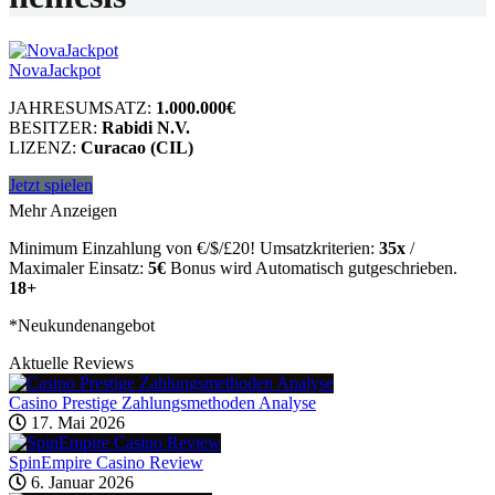
NovaJackpot
JAHRESUMSATZ:
1.000.000€
BESITZER:
Rabidi N.V.
LIZENZ:
Curacao (CIL)
Jetzt spielen
Mehr Anzeigen
Minimum Einzahlung von €/$/£20! Umsatzkriterien:
35x
/
Maximaler Einsatz:
5€
Bonus wird Automatisch gutgeschrieben.
18+
*Neukundenangebot
Aktuelle Reviews
Casino Prestige Zahlungsmethoden Analyse
17. Mai 2026
SpinEmpire Casino Review
6. Januar 2026