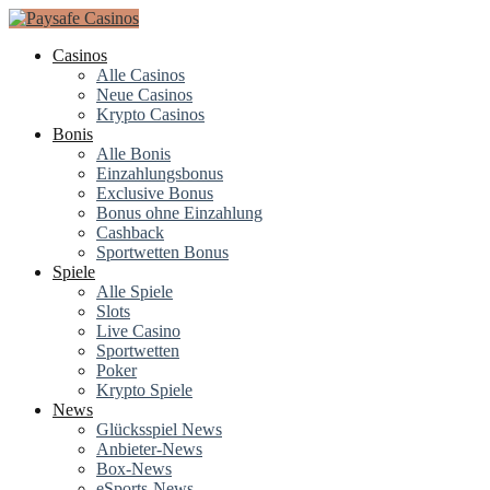
Casinos
Alle Casinos
Neue Casinos
Krypto Casinos
Bonis
Alle Bonis
Einzahlungsbonus
Exclusive Bonus
Bonus ohne Einzahlung
Cashback
Sportwetten Bonus
Spiele
Alle Spiele
Slots
Live Casino
Sportwetten
Poker
Krypto Spiele
News
Glücksspiel News
Anbieter-News
Box-News
eSports-News