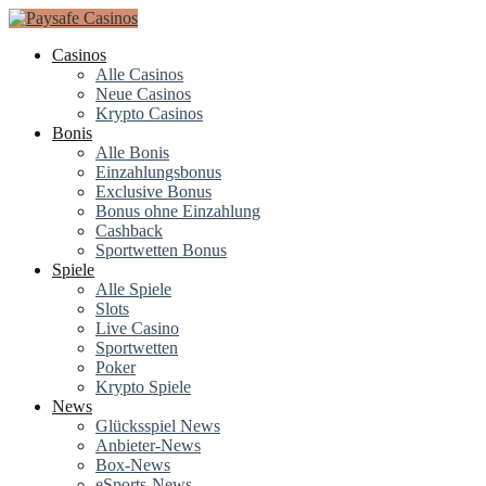
Casinos
Alle Casinos
Neue Casinos
Krypto Casinos
Bonis
Alle Bonis
Einzahlungsbonus
Exclusive Bonus
Bonus ohne Einzahlung
Cashback
Sportwetten Bonus
Spiele
Alle Spiele
Slots
Live Casino
Sportwetten
Poker
Krypto Spiele
News
Glücksspiel News
Anbieter-News
Box-News
eSports-News