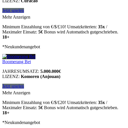
LIZENZ:
Curacao
Jetzt spielen
Mehr Anzeigen
Minimum Einzahlung von €/$/£10! Umsatzkriterien:
35x
/
Maximaler Einsatz:
5€
Bonus wird Automatisch gutgeschrieben.
18+
*Neukundenangebot
Boomerang Bet
JAHRESUMSATZ:
5.000.000€
LIZENZ:
Komoren (Anjouan)
Jetzt spielen
Mehr Anzeigen
Minimum Einzahlung von €/$/£20! Umsatzkriterien:
35x
/
Maximaler Einsatz:
5€
Bonus wird Automatisch gutgeschrieben.
18+
*Neukundenangebot