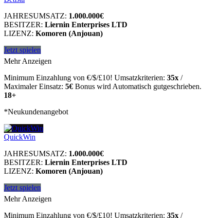
JAHRESUMSATZ:
1.000.000€
BESITZER:
Liernin Enterprises LTD
LIZENZ:
Komoren (Anjouan)
Jetzt spielen
Mehr Anzeigen
Minimum Einzahlung von €/$/£10! Umsatzkriterien:
35x
/
Maximaler Einsatz:
5€
Bonus wird Automatisch gutgeschrieben.
18+
*Neukundenangebot
QuickWin
JAHRESUMSATZ:
1.000.000€
BESITZER:
Liernin Enterprises LTD
LIZENZ:
Komoren (Anjouan)
Jetzt spielen
Mehr Anzeigen
Minimum Einzahlung von €/$/£10! Umsatzkriterien:
35x
/