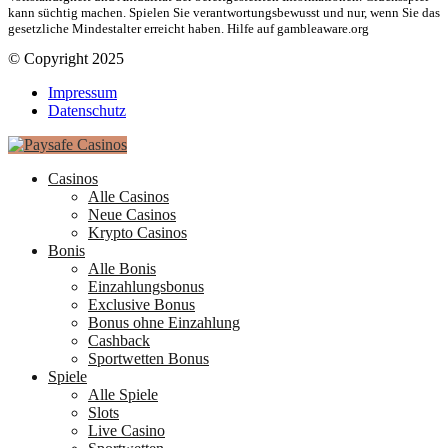
kann süchtig machen. Spielen Sie verantwortungsbewusst und nur, wenn Sie das
gesetzliche Mindestalter erreicht haben. Hilfe auf gambleaware.org
© Copyright 2025
Impressum
Datenschutz
Casinos
Alle Casinos
Neue Casinos
Krypto Casinos
Bonis
Alle Bonis
Einzahlungsbonus
Exclusive Bonus
Bonus ohne Einzahlung
Cashback
Sportwetten Bonus
Spiele
Alle Spiele
Slots
Live Casino