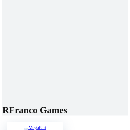
Häufig gesucht
Software
Merkur
Novomatic
Play’n GO
Pragmatic Play
NetEnt
NoLimit
Gamomat
Einzahlungsmethoden
Paysafecard
Bitcoin
Mastercard
Visa
Skrill
Sprachen
Deutsch
Englisch
News
RFranco Games