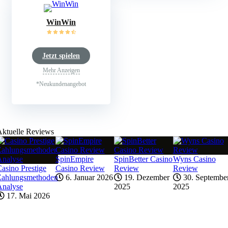
WinWin
Jetzt spielen
Mehr Anzeigen
*Neukundenangebot
Aktuelle Reviews
SpinEmpire
SpinBetter Casino
Wyns Casino
asino Prestige
Casino Review
Review
Review
Zahlungsmethoden
6. Januar 2026
19. Dezember
30. Septembe
Analyse
2025
2025
17. Mai 2026