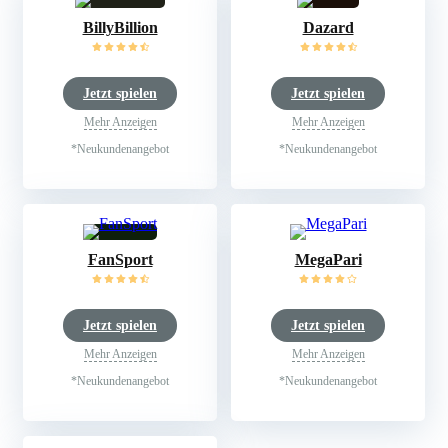
BillyBillion
Dazard
Jetzt spielen
Jetzt spielen
Mehr Anzeigen
Mehr Anzeigen
*Neukundenangebot
*Neukundenangebot
FanSport
MegaPari
Jetzt spielen
Jetzt spielen
Mehr Anzeigen
Mehr Anzeigen
*Neukundenangebot
*Neukundenangebot