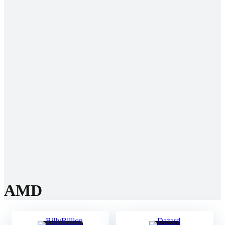
Häufig gesucht
Software
Merkur
Novomatic
Play’n GO
Pragmatic Play
NetEnt
NoLimit
Gamomat
Einzahlungsmethoden
Paysafecard
Bitcoin
Mastercard
Visa
Skrill
Sprachen
Deutsch
Englisch
News
AMD