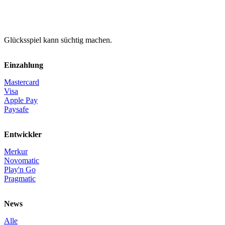
Glücksspiel kann süchtig machen.
Einzahlung
Mastercard
Visa
Apple Pay
Paysafe
Entwickler
Merkur
Novomatic
Play'n Go
Pragmatic
News
Alle