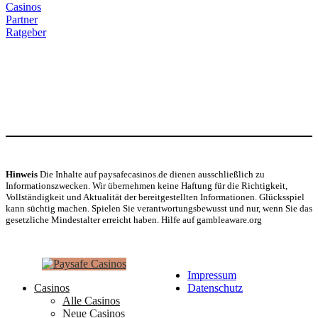
Casinos
Partner
Ratgeber
Hinweis
Die Inhalte auf paysafecasinos.de dienen ausschließlich zu
Informationszwecken. Wir übernehmen keine Haftung für die Richtigkeit,
Vollständigkeit und Aktualität der bereitgestellten Informationen. Glücksspiel
kann süchtig machen. Spielen Sie verantwortungsbewusst und nur, wenn Sie das
gesetzliche Mindestalter erreicht haben. Hilfe auf gambleaware.org
© Copyright 2025
Impressum
Casinos
Datenschutz
Alle Casinos
Neue Casinos