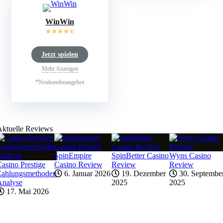
WinWin
Jetzt spielen
Mehr Anzeigen
*Neukundenangebot
Aktuelle Reviews
SpinEmpire
SpinBetter Casino
Wyns Casino
asino Prestige
Casino Review
Review
Review
Zahlungsmethoden
6. Januar 2026
19. Dezember
30. Septembe
Analyse
2025
2025
17. Mai 2026