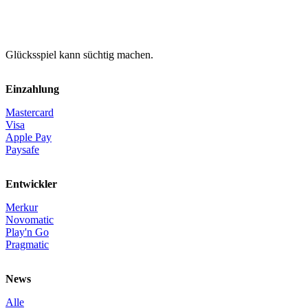
Glücksspiel kann süchtig machen.
Einzahlung
Mastercard
Visa
Apple Pay
Paysafe
Entwickler
Merkur
Novomatic
Play'n Go
Pragmatic
News
Alle