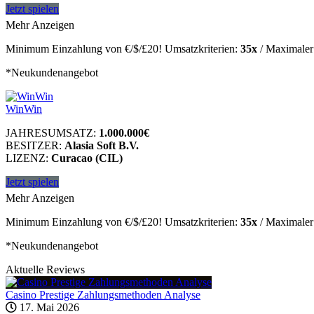
Jetzt spielen
Mehr Anzeigen
Minimum Einzahlung von €/$/£20! Umsatzkriterien:
35x
/ Maximaler
*Neukundenangebot
WinWin
JAHRESUMSATZ:
1.000.000€
BESITZER:
Alasia Soft B.V.
LIZENZ:
Curacao (CIL)
Jetzt spielen
Mehr Anzeigen
Minimum Einzahlung von €/$/£20! Umsatzkriterien:
35x
/ Maximaler
*Neukundenangebot
Aktuelle Reviews
Casino Prestige Zahlungsmethoden Analyse
17. Mai 2026