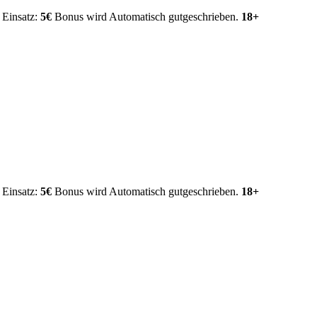
 Einsatz:
5€
Bonus wird Automatisch gutgeschrieben.
18+
 Einsatz:
5€
Bonus wird Automatisch gutgeschrieben.
18+