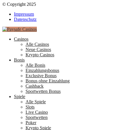
© Copyright 2025
Impressum
Datenschutz
Casinos
Alle Casinos
Neue Casinos
Krypto Casinos
Bonis
Alle Bonis
Einzahlungsbonus
Exclusive Bonus
Bonus ohne Einzahlung
Cashback
Sportwetten Bonus
Spiele
Alle Spiele
Slots
Live Casino
Sportwetten
Poker
Krypto Spiele