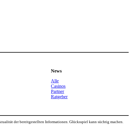
News
Alle
Casinos
Partner
Ratgeber
tualität der bereitgestellten Informationen. Glücksspiel kann süchtig machen.