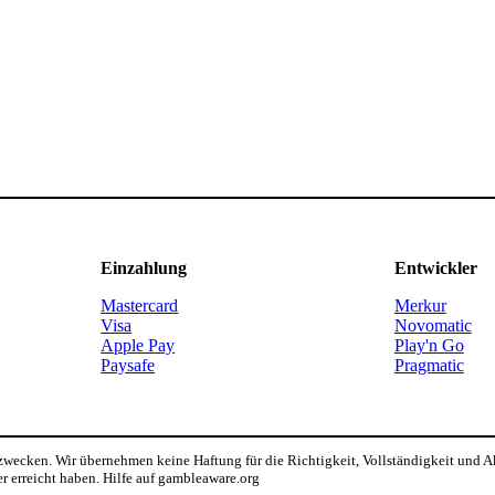
Einzahlung
Entwickler
Mastercard
Merkur
Visa
Novomatic
Apple Pay
Play'n Go
Paysafe
Pragmatic
zwecken. Wir übernehmen keine Haftung für die Richtigkeit, Vollständigkeit und Ak
r erreicht haben. Hilfe auf gambleaware.org