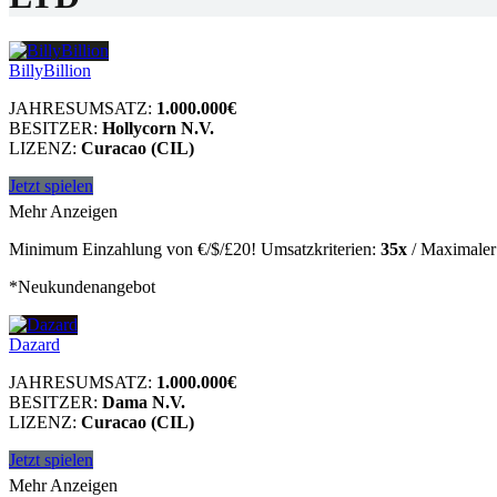
BillyBillion
JAHRESUMSATZ:
1.000.000€
BESITZER:
Hollycorn N.V.
LIZENZ:
Curacao (CIL)
Jetzt spielen
Mehr Anzeigen
Minimum Einzahlung von €/$/£20! Umsatzkriterien:
35x
/ Maximaler
*Neukundenangebot
Dazard
JAHRESUMSATZ:
1.000.000€
BESITZER:
Dama N.V.
LIZENZ:
Curacao (CIL)
Jetzt spielen
Mehr Anzeigen