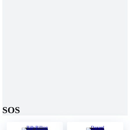
Häufig gesucht
Software
Merkur
Novomatic
Play’n GO
Pragmatic Play
NetEnt
NoLimit
Gamomat
Einzahlungsmethoden
Paysafecard
Bitcoin
Mastercard
Visa
Skrill
Sprachen
Deutsch
Englisch
News
SOS