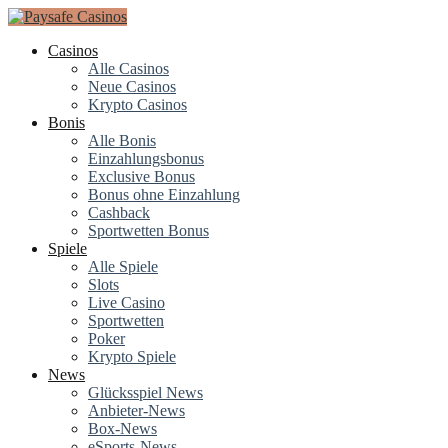
Casinos
Alle Casinos
Neue Casinos
Krypto Casinos
Bonis
Alle Bonis
Einzahlungsbonus
Exclusive Bonus
Bonus ohne Einzahlung
Cashback
Sportwetten Bonus
Spiele
Alle Spiele
Slots
Live Casino
Sportwetten
Poker
Krypto Spiele
News
Glücksspiel News
Anbieter-News
Box-News
eSports-News