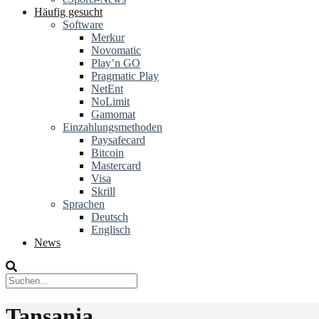
Häufig gesucht
Software
Merkur
Novomatic
Play’n GO
Pragmatic Play
NetEnt
NoLimit
Gamomat
Einzahlungsmethoden
Paysafecard
Bitcoin
Mastercard
Visa
Skrill
Sprachen
Deutsch
Englisch
News
Tansania