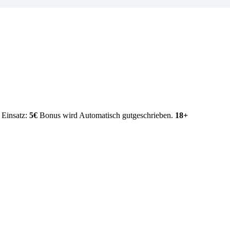
 Einsatz:
5€
Bonus wird Automatisch gutgeschrieben.
18+