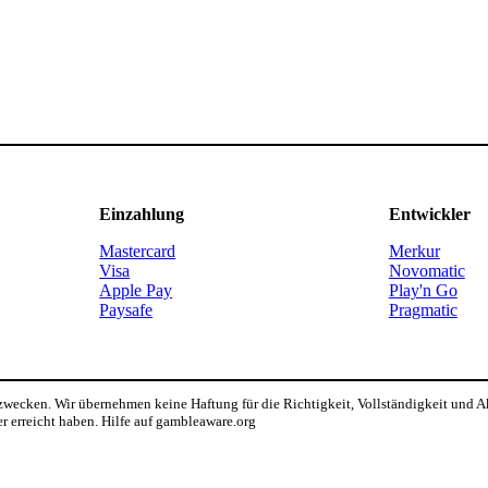
Einzahlung
Entwickler
Mastercard
Merkur
Visa
Novomatic
Apple Pay
Play'n Go
Paysafe
Pragmatic
zwecken. Wir übernehmen keine Haftung für die Richtigkeit, Vollständigkeit und Ak
r erreicht haben. Hilfe auf gambleaware.org