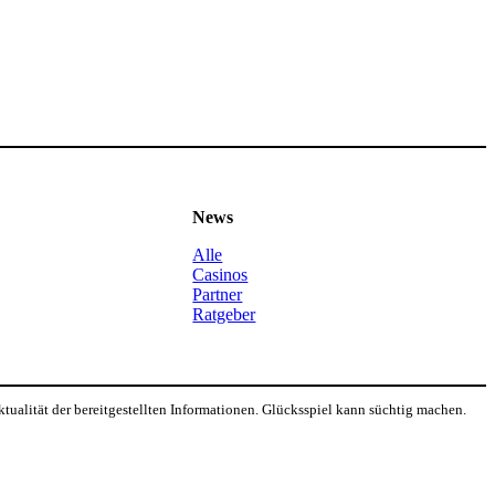
News
Alle
Casinos
Partner
Ratgeber
tualität der bereitgestellten Informationen. Glücksspiel kann süchtig machen.