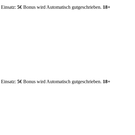
 Einsatz:
5€
Bonus wird Automatisch gutgeschrieben.
18+
 Einsatz:
5€
Bonus wird Automatisch gutgeschrieben.
18+