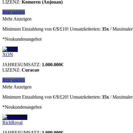
LIZENZ:
Komoren (Anjouan)
Jetzt spielen
Mehr Anzeigen
Minimum Einzahlung von €/$/£10! Umsatzkriterien:
35x
/ Maximaler
*Neukundenangebot
XON
JAHRESUMSATZ:
1.000.000€
LIZENZ:
Curacao
Jetzt spielen
Mehr Anzeigen
Minimum Einzahlung von €/$/£20! Umsatzkriterien:
35x
/ Maximaler
*Neukundenangebot
RichRoyal
JAHRESUMSATZ:
1.000.000€