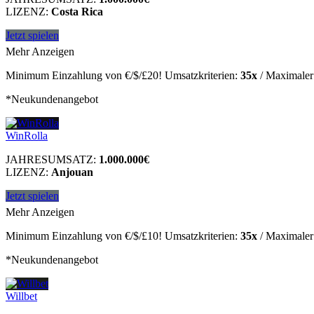
LIZENZ:
Costa Rica
Jetzt spielen
Mehr Anzeigen
Minimum Einzahlung von €/$/£20! Umsatzkriterien:
35x
/ Maximaler
*Neukundenangebot
WinRolla
JAHRESUMSATZ:
1.000.000€
LIZENZ:
Anjouan
Jetzt spielen
Mehr Anzeigen
Minimum Einzahlung von €/$/£10! Umsatzkriterien:
35x
/ Maximaler
*Neukundenangebot
Willbet