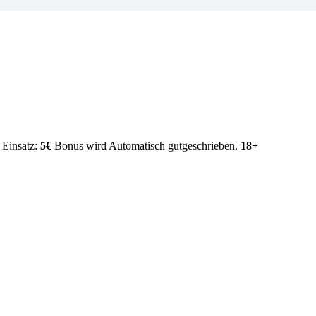
 Einsatz:
5€
Bonus wird Automatisch gutgeschrieben.
18+