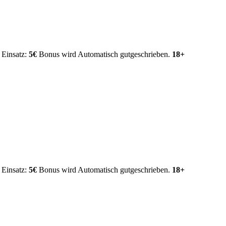
 Einsatz:
5€
Bonus wird Automatisch gutgeschrieben.
18+
 Einsatz:
5€
Bonus wird Automatisch gutgeschrieben.
18+