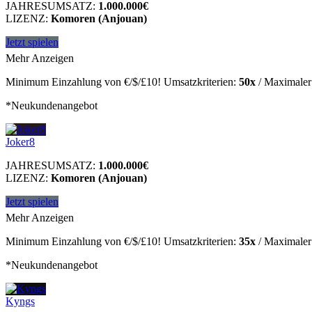
JAHRESUMSATZ:
1.000.000€
LIZENZ:
Komoren (Anjouan)
Jetzt spielen
Mehr Anzeigen
Minimum Einzahlung von €/$/£10! Umsatzkriterien:
50x
/ Maximaler
*Neukundenangebot
Joker8
JAHRESUMSATZ:
1.000.000€
LIZENZ:
Komoren (Anjouan)
Jetzt spielen
Mehr Anzeigen
Minimum Einzahlung von €/$/£10! Umsatzkriterien:
35x
/ Maximaler
*Neukundenangebot
Kyngs