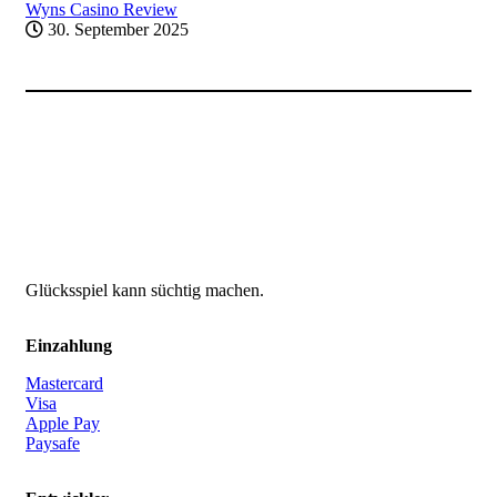
Wyns Casino Review
30. September 2025
Glücksspiel kann süchtig machen.
Einzahlung
Mastercard
Visa
Apple Pay
Paysafe