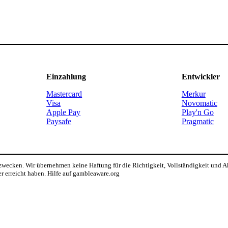
Einzahlung
Entwickler
Mastercard
Merkur
Visa
Novomatic
Apple Pay
Play'n Go
Paysafe
Pragmatic
zwecken. Wir übernehmen keine Haftung für die Richtigkeit, Vollständigkeit und Ak
r erreicht haben. Hilfe auf gambleaware.org