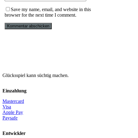
Save my name, email, and website in this
browser for the next time I comment.
Glücksspiel kann süchtig machen.
Einzahlung
Mastercard
Visa
Apple Pay
Paysafe
Entwickler