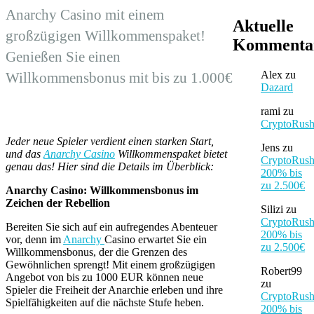
Anarchy Casino mit einem
Aktuelle
großzügigen Willkommenspaket!
Kommenta
Genießen Sie einen
Alex
zu
Willkommensbonus mit bis zu 1.000€
Dazard
rami
zu
CryptoRus
Jeder neue Spieler verdient einen starken Start,
Jens
zu
und das
Anarchy Casino
Willkommenspaket bietet
CryptoRush
genau das! Hier sind die Details im Überblick:
200% bis
zu 2.500€
Anarchy Casino: Willkommensbonus im
Zeichen der Rebellion
Silizi
zu
CryptoRush
Bereiten Sie sich auf ein aufregendes Abenteuer
200% bis
vor, denn im
Anarchy
Casino erwartet Sie ein
zu 2.500€
Willkommensbonus, der die Grenzen des
Gewöhnlichen sprengt! Mit einem großzügigen
Robert99
Angebot von bis zu 1000 EUR können neue
zu
Spieler die Freiheit der Anarchie erleben und ihre
CryptoRush
Spielfähigkeiten auf die nächste Stufe heben.
200% bis