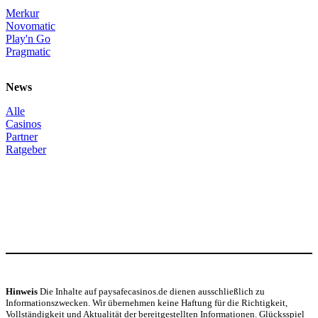
Merkur
Novomatic
Play'n Go
Pragmatic
News
Alle
Casinos
Partner
Ratgeber
Hinweis
Die Inhalte auf paysafecasinos.de dienen ausschließlich zu
Informationszwecken. Wir übernehmen keine Haftung für die Richtigkeit,
Vollständigkeit und Aktualität der bereitgestellten Informationen. Glücksspiel