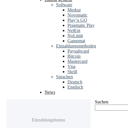
Software
Merkur
Novomatic
Play’n GO
Pragmatic Play
NetEnt
NoLimit
Gamomat
Einzahlungsmethoden
Paysafecard
Bitcoin
Mastercard
Visa
Skrill
Sprachen
Deutsch
Englisch
News
Suchen
Einzahlungsbonus