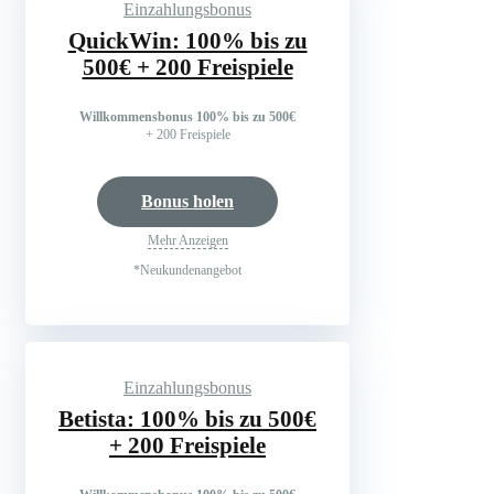
Einzahlungsbonus
QuickWin: 100% bis zu
500€ + 200 Freispiele
Willkommensbonus 100% bis zu 500€
+ 200 Freispiele
Bonus holen
Mehr Anzeigen
*Neukundenangebot
Einzahlungsbonus
Betista: 100% bis zu 500€
+ 200 Freispiele