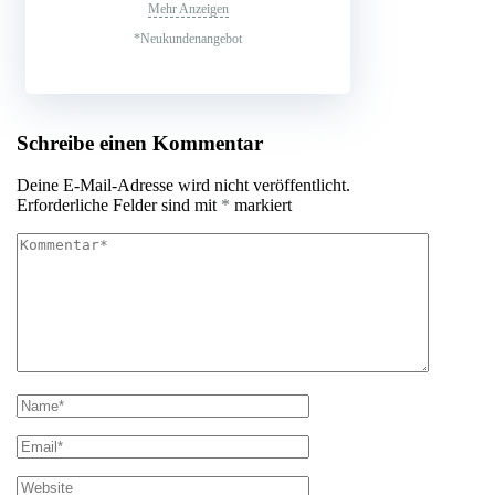
Mehr Anzeigen
*Neukundenangebot
Schreibe einen Kommentar
Deine E-Mail-Adresse wird nicht veröffentlicht.
Erforderliche Felder sind mit
*
markiert