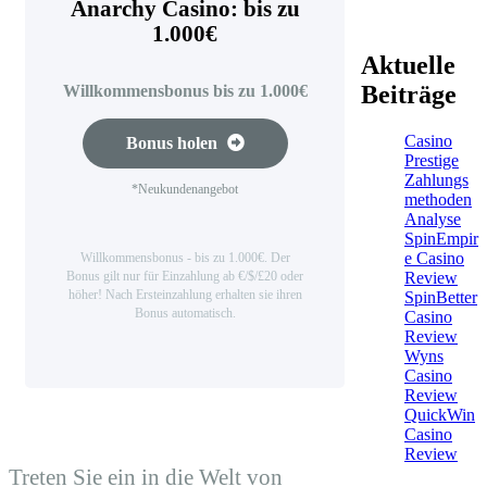
Anarchy Casino: bis zu
1.000€
Aktuelle
Beiträge
Willkommensbonus bis zu 1.000€
Casino
Bonus holen
Prestige
Zahlungs
*Neukundenangebot
methoden
Analyse
SpinEmpir
e Casino
Willkommensbonus - bis zu 1.000€. Der
Review
Bonus gilt nur für Einzahlung ab €/$/£20 oder
höher! Nach Ersteinzahlung erhalten sie ihren
SpinBetter
Bonus automatisch.
Casino
Review
Wyns
Casino
Review
QuickWin
Casino
Review
Treten Sie ein in die Welt von