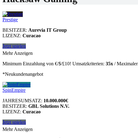
Prestige
BESITZER:
Aurevia IT Group
LIZENZ:
Curacao
Jetzt spielen
Mehr Anzeigen
Minimum Einzahlung von €/$/£10! Umsatzkriterien:
35x
/ Maximaler
*Neukundenangebot
SpinEmpire
JAHRESUMSATZ:
10.000.000€
BESITZER:
GBL Solutions N.V.
LIZENZ:
Curacao
Jetzt spielen
Mehr Anzeigen