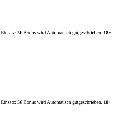
 Einsatz:
5€
Bonus wird Automatisch gutgeschrieben.
18+
 Einsatz:
5€
Bonus wird Automatisch gutgeschrieben.
18+