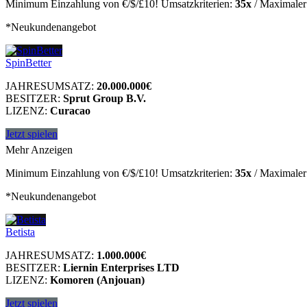
Minimum Einzahlung von €/$/£10! Umsatzkriterien:
35x
/ Maximaler
*Neukundenangebot
SpinBetter
JAHRESUMSATZ:
20.000.000€
BESITZER:
Sprut Group B.V.
LIZENZ:
Curacao
Jetzt spielen
Mehr Anzeigen
Minimum Einzahlung von €/$/£10! Umsatzkriterien:
35x
/ Maximaler
*Neukundenangebot
Betista
JAHRESUMSATZ:
1.000.000€
BESITZER:
Liernin Enterprises LTD
LIZENZ:
Komoren (Anjouan)
Jetzt spielen