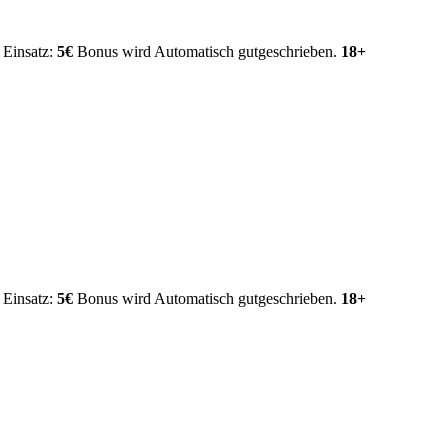
 Einsatz:
5€
Bonus wird Automatisch gutgeschrieben.
18+
 Einsatz:
5€
Bonus wird Automatisch gutgeschrieben.
18+