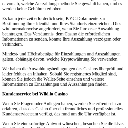
davon ab, welche Auszahlungsmethode Sie gewählt haben, und es
werden keine Gebühren erhoben.
Es kann jederzeit erforderlich sein, KYC-Dokumente zur
Bestimmung Ihrer Identität und Ihres Standorts einzureichen. Dies
wird normalerweise angefordert, wenn Sie Ihre erste Auszahlung
beantragen. Das Versäumnis, dem Casino die erforderlichen
Informationen zu senden, könnte Ihre Auszahlung verzögern oder
verhindern.
Mindest- und Höchstbeträge für Einzahlungen und Auszahlungen
gelten, abhängig davon, welche Kryptowährung Sie verwenden.
Wir haben die Auszahlungsbedingungen des Casinos überprüft und
leider fehlt es an Inhalten. Sobald Sie registriertes Mitglied sind,
können Sie jedoch die Wallet-Seite einsehen und weitere
Informationen zu Einzahlungen und Auszahlungen finden.
Kundenservice bei Wild.io Casino
Wenn Sie Fragen oder Anliegen haben, werden Sie erfreut sein zu
erfahren, dass das Casino über ein freundliches und professionelles
Kundenserviceteam verfügt, das rund um die Uhr verfügbar ist.
Wenn Sie eine sofortige Antwort wünschen, besuchen Sie die Live-