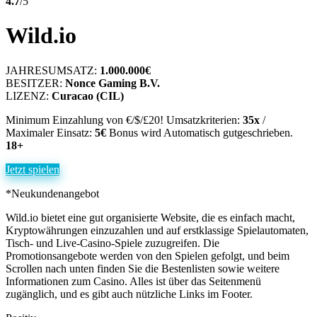
4.7
/5
Wild.io
JAHRESUMSATZ:
1.000.000€
BESITZER:
Nonce Gaming B.V.
LIZENZ:
Curacao (CIL)
Minimum Einzahlung von €/$/£20! Umsatzkriterien:
35x
/
Maximaler Einsatz:
5€
Bonus wird Automatisch gutgeschrieben.
18+
Jetzt spielen
*Neukundenangebot
Wild.io bietet eine gut organisierte Website, die es einfach macht,
Kryptowährungen einzuzahlen und auf erstklassige Spielautomaten,
Tisch- und Live-Casino-Spiele zuzugreifen. Die
Promotionsangebote werden von den Spielen gefolgt, und beim
Scrollen nach unten finden Sie die Bestenlisten sowie weitere
Informationen zum Casino. Alles ist über das Seitenmenü
zugänglich, und es gibt auch nützliche Links im Footer.