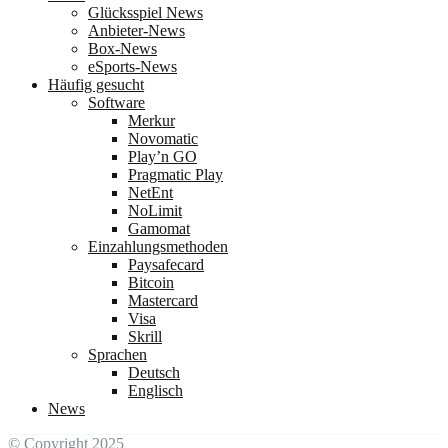
Glücksspiel News
Anbieter-News
Box-News
eSports-News
Häufig gesucht
Software
Merkur
Novomatic
Play’n GO
Pragmatic Play
NetEnt
NoLimit
Gamomat
Einzahlungsmethoden
Paysafecard
Bitcoin
Mastercard
Visa
Skrill
Sprachen
Deutsch
Englisch
News
© Copyright 2025