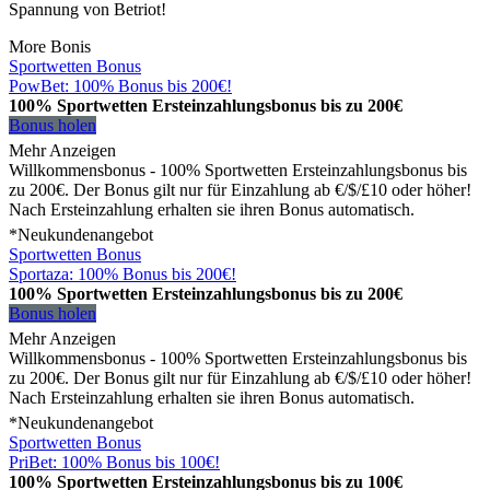
Spannung von Betriot!
More Bonis
Sportwetten Bonus
PowBet: 100% Bonus bis 200€!
100% Sportwetten Ersteinzahlungsbonus bis zu 200€
Bonus holen
Mehr Anzeigen
Willkommensbonus - 100% Sportwetten Ersteinzahlungsbonus bis
zu 200€. Der Bonus gilt nur für Einzahlung ab €/$/£10 oder höher!
Nach Ersteinzahlung erhalten sie ihren Bonus automatisch.
*Neukundenangebot
Sportwetten Bonus
Sportaza: 100% Bonus bis 200€!
100% Sportwetten Ersteinzahlungsbonus bis zu 200€
Bonus holen
Mehr Anzeigen
Willkommensbonus - 100% Sportwetten Ersteinzahlungsbonus bis
zu 200€. Der Bonus gilt nur für Einzahlung ab €/$/£10 oder höher!
Nach Ersteinzahlung erhalten sie ihren Bonus automatisch.
*Neukundenangebot
Sportwetten Bonus
PriBet: 100% Bonus bis 100€!
100% Sportwetten Ersteinzahlungsbonus bis zu 100€