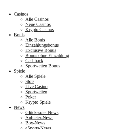
Casinos
Alle Casinos
Neue Casinos
Krypto Casinos
Bonis
Alle Bonis
Einzahlungsbonus
Exclusive Bonus
Bonus ohne Einzahlung
Cashback
Sportwetten Bonus
Spiele
Alle Spiele
Slots
Live Casino
Sportwetten
Poker
Krypto Spiele
News
Glücksspiel News
Anbieter-News
Box-News
eSports-News