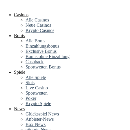
Casinos
Alle Casinos
Neue Casinos
Krypto Casinos
Bonis
Alle Bonis
Einzahlungsbonus
Exclusive Bonus
Bonus ohne Einzahlung
Cashback
Sportwetten Bonus
Spiele
Alle Spiele
Slots
Live Casino
Sportwetten
Poker
Krypto Spiele
News
Glücksspiel News
Anbieter-News
Box-News
eSports-News