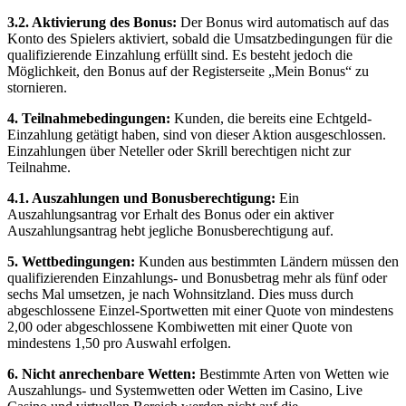
3.2. Aktivierung des Bonus:
Der Bonus wird automatisch auf das
Konto des Spielers aktiviert, sobald die Umsatzbedingungen für die
qualifizierende Einzahlung erfüllt sind. Es besteht jedoch die
Möglichkeit, den Bonus auf der Registerseite „Mein Bonus“ zu
stornieren.
4. Teilnahmebedingungen:
Kunden, die bereits eine Echtgeld-
Einzahlung getätigt haben, sind von dieser Aktion ausgeschlossen.
Einzahlungen über Neteller oder Skrill berechtigen nicht zur
Teilnahme.
4.1. Auszahlungen und Bonusberechtigung:
Ein
Auszahlungsantrag vor Erhalt des Bonus oder ein aktiver
Auszahlungsantrag hebt jegliche Bonusberechtigung auf.
5. Wettbedingungen:
Kunden aus bestimmten Ländern müssen den
qualifizierenden Einzahlungs- und Bonusbetrag mehr als fünf oder
sechs Mal umsetzen, je nach Wohnsitzland. Dies muss durch
abgeschlossene Einzel-Sportwetten mit einer Quote von mindestens
2,00 oder abgeschlossene Kombiwetten mit einer Quote von
mindestens 1,50 pro Auswahl erfolgen.
6. Nicht anrechenbare Wetten:
Bestimmte Arten von Wetten wie
Auszahlungs- und Systemwetten oder Wetten im Casino, Live