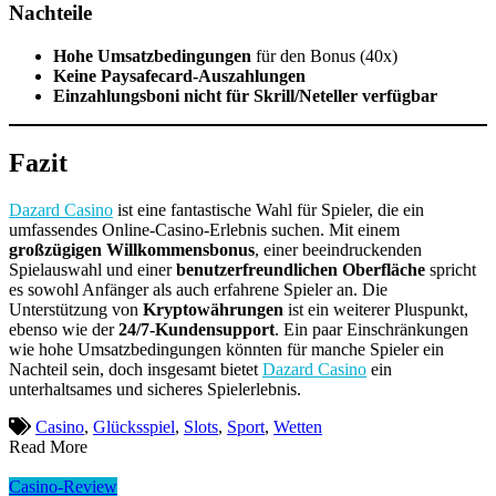
Nachteile
Hohe Umsatzbedingungen
für den Bonus (40x)
Keine Paysafecard-Auszahlungen
Einzahlungsboni nicht für Skrill/Neteller verfügbar
Fazit
Dazard Casino
ist eine fantastische Wahl für Spieler, die ein
umfassendes Online-Casino-Erlebnis suchen. Mit einem
großzügigen Willkommensbonus
, einer beeindruckenden
Spielauswahl und einer
benutzerfreundlichen Oberfläche
spricht
es sowohl Anfänger als auch erfahrene Spieler an. Die
Unterstützung von
Kryptowährungen
ist ein weiterer Pluspunkt,
ebenso wie der
24/7-Kundensupport
. Ein paar Einschränkungen
wie hohe Umsatzbedingungen könnten für manche Spieler ein
Nachteil sein, doch insgesamt bietet
Dazard Casino
ein
unterhaltsames und sicheres Spielerlebnis.
Casino
,
Glücksspiel
,
Slots
,
Sport
,
Wetten
Read More
Casino-Review