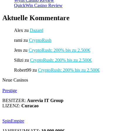
Wyns Casino Review
QuickWin Casino Review
Aktuelle Kommentare
Alex
zu
Dazard
rami
zu
CryptoRush
Jens
zu
CryptoRush: 200% bis zu 2.500€
Silizi
zu
CryptoRush: 200% bis zu 2.500€
Robert99
zu
CryptoRush: 200% bis zu 2.500€
Neue Casinos
Prestige
BESITZER:
Aurevia IT Group
LIZENZ:
Curacao
SpinEmpire
JAHRESUMSATZ:
10.000.000€