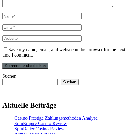
Save my name, email, and website in this browser for the next
time I comment.
Suchen
Suchen
Aktuelle Beiträge
Casino Prestige Zahlungsmethoden Analyse
SpinEmpire Casino Review
SpinBetter Casino Review