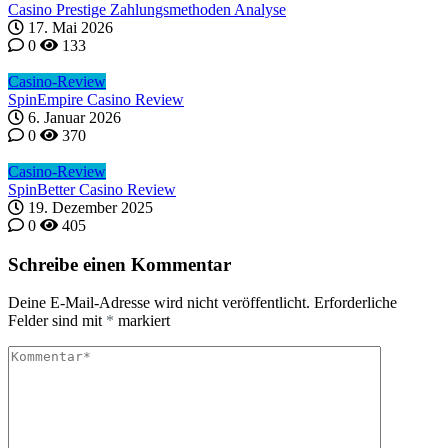
Casino Prestige Zahlungsmethoden Analyse
17. Mai 2026
0
133
Casino-Review
SpinEmpire Casino Review
6. Januar 2026
0
370
Casino-Review
SpinBetter Casino Review
19. Dezember 2025
0
405
Schreibe einen Kommentar
Deine E-Mail-Adresse wird nicht veröffentlicht.
Erforderliche
Felder sind mit
*
markiert